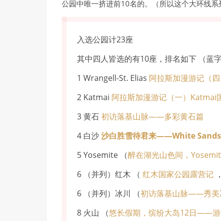
公园中唯一挤进前10名的。（所以这个大环线系
入选公园计23座
其中四人皆选的有10座，排名如下 （蓝
1 Wrangell-St. Elias
阿拉斯加漫游记（四
2 Katmai
阿拉斯加漫游记（一）Katma
3 黄石
初访落基山脉——多彩黄石篇
4 白沙
沙白胜雪待君来
——White Sands 
5 Yosemite （
醉在湖光山色间，Yosemi
6 （并列）红木 （
红木国家公园露营记
6 （并列）冰川 （
初访落基山脉——秀美
8 火山 （
悠长假期，缤纷大岛12日——