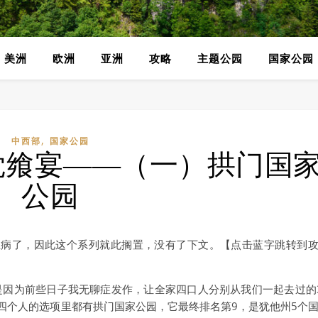
美洲
欧洲
亚洲
攻略
主题公园
国家公园
,
中西部
国家公园
觉飨宴——（一）拱门国
公园
生病了，因此这个系列就此搁置，没有了下文。【点击蓝字跳转到
 Park，是因为前些日子我无聊症发作，让全家四口人分别从我们一起去过的
四个人的选项里都有拱门国家公园，它最终排名第9，是犹他州5个