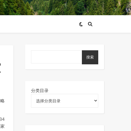
搜索
家
分类目录
攻略
34
国家