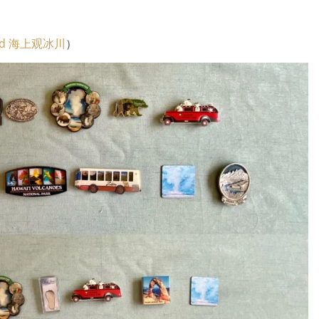
d 海上观冰川
）