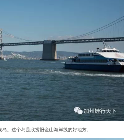
️其他时间
银岛。这个岛是欣赏旧金山海岸线的好地方。
️⭐️