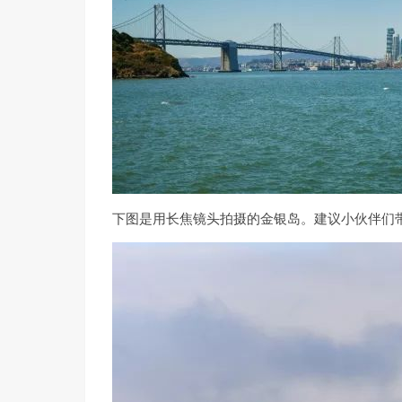
华特迪士尼家庭博物馆
12
Golden Gate Bridge ⭐️⭐️⭐️⭐️
金门大桥
13
Muir Woods National Mo
14
Bay Area Discovery Museum 
湾区探索博物馆
下图是用长焦镜头拍摄的金银岛。建议小伙伴们
15
Legionof Honor ⭐️⭐️
16
Lands End ⭐️⭐️
17
Ocean Beach ⭐️
18
Dutch Windmill ⭐️⭐️
荷兰风车