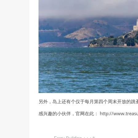
19
JapaneseTea Garden ⭐️⭐️
日本茶园
20
CaliforniaAcademe of Science 
加州科学馆
21
Koret Children’s Quarter Play
22
Conservatory of Flowers ⭐️
温室花房
另外，岛上还有个仅于每月第四个周末开放的跳
23
San Francisco Zoo ⭐️⭐️
感兴趣的小伙伴，官网在此： http://www.treasurei
旧金山动物园
24
16th Avenue Tiled Steps ⭐️⭐️⭐