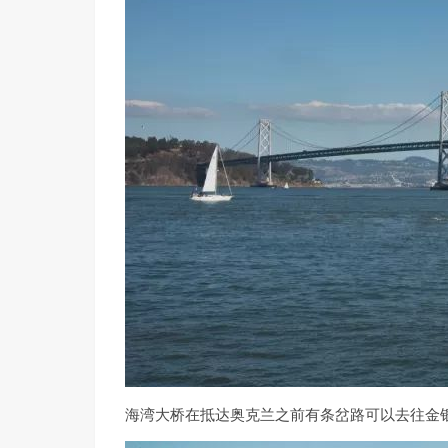
45号码头
7
Municipal Pier ⭐️⭐️日落；⭐
市政码头
8
Ghirardelli Square ⭐️⭐️
巧克力广场
9
The Wave Organ ⭐️
浪琴园
10
Palace of Fine Arts ⭐️⭐️⭐️⭐️
艺术宫
海湾大桥在抵达奥克兰之前有条岔路可以去往金
11
Walt Disney Family Museum ⭐