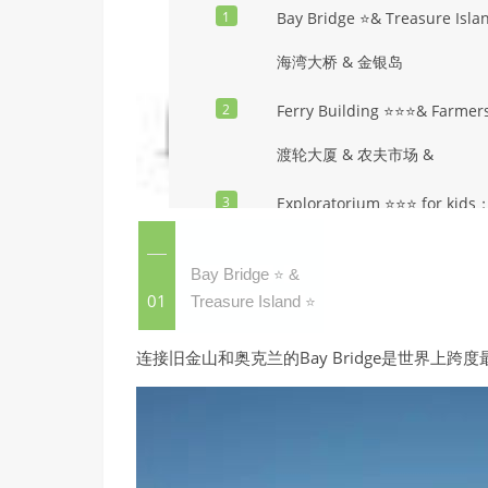
1
Bay Bridge ⭐️& Treasure I
sla
海湾大桥 & 金银岛
2
Ferry Building ⭐️⭐️⭐️& Farmer
渡轮大厦 & 农夫市场 &
3
Exploratorium ⭐️⭐️⭐️ for kids；
探索博物馆
Bay Bridge
&
⭐️
4
Alcatraz Island ⭐️⭐️⭐️⭐️
01
Treasure Island
⭐️
恶魔岛／监狱岛
连接旧金山和奥克兰的Bay Bridge是世界
5
Pier 39 ⭐️⭐️⭐️⭐️
39号码头
6
Pier 45 ⭐️⭐️⭐️