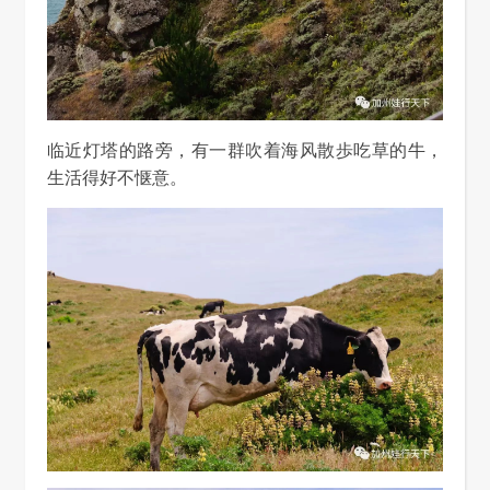
临近灯塔的路旁，有一群吹着海风散歩吃草的牛，
生活得好不惬意。