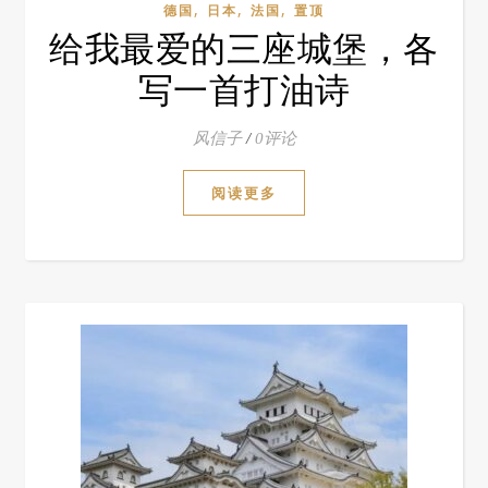
,
,
,
德国
日本
法国
置顶
给我最爱的三座城堡，各
写一首打油诗
风信子
/
0评论
阅读更多