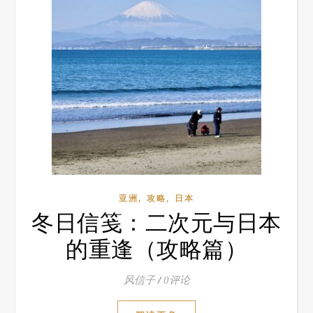
,
,
亚洲
攻略
日本
冬日信笺：二次元与日本
的重逢（攻略篇）
风信子
/
0评论