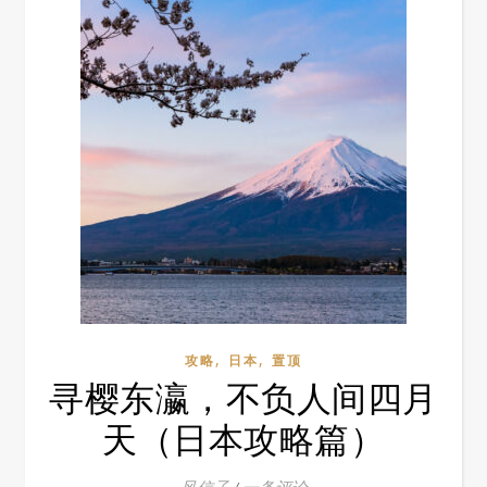
,
,
攻略
日本
置顶
寻樱东瀛，不负人间四月
天（日本攻略篇）