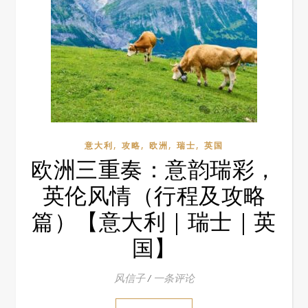
,
,
,
,
意大利
攻略
欧洲
瑞士
英国
欧洲三重奏：意韵瑞彩，
英伦风情（行程及攻略
篇）【意大利｜瑞士｜英
国】
风信子
/
一条评论