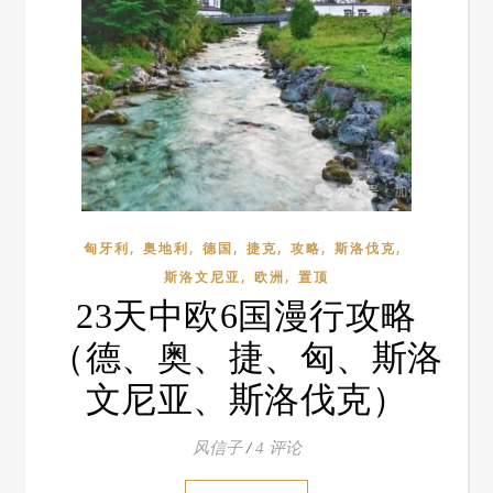
,
,
,
,
,
,
匈牙利
奥地利
德国
捷克
攻略
斯洛伐克
,
,
斯洛文尼亚
欧洲
置顶
23天中欧6国漫行攻略
（德、奥、捷、匈、斯洛
文尼亚、斯洛伐克）
风信子
/
4 评论