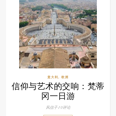
,
意大利
欧洲
信仰与艺术的交响：梵蒂
冈一日游
风信子
/
0评论