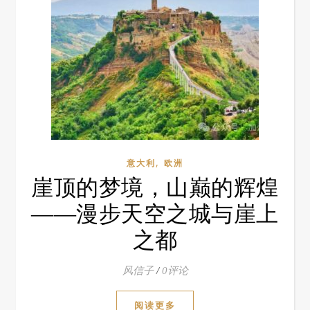
,
意大利
欧洲
崖顶的梦境，山巅的辉煌
——漫步天空之城与崖上
之都
风信子
/
0评论
阅读更多