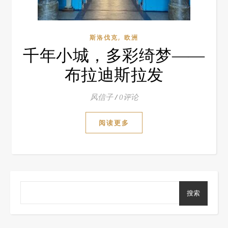
,
斯洛伐克
欧洲
千年小城，多彩绮梦——
布拉迪斯拉发
风信子
/
0评论
阅读更多
搜索