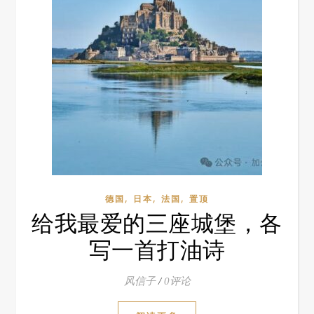
,
,
,
德国
日本
法国
置顶
给我最爱的三座城堡，各
写一首打油诗
风信子
/
0评论