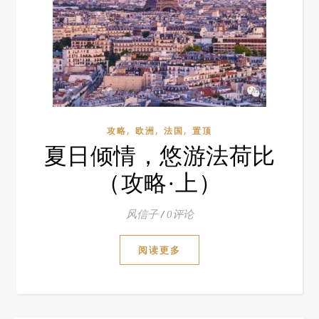
,
,
,
攻略
欧洲
法国
置顶
夏日倾情，悠游法荷比
（攻略·上）
风信子
/
0评论
阅读更多