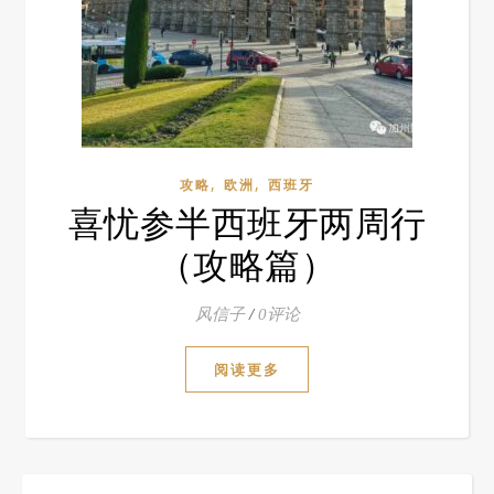
,
,
攻略
欧洲
西班牙
喜忧参半西班牙两周行
（攻略篇）
风信子
/
0评论
阅读更多