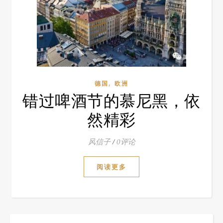
,
德国
欧洲
错过啤酒节的慕尼黑，依
然精彩
风信子
/
0评论
阅读更多