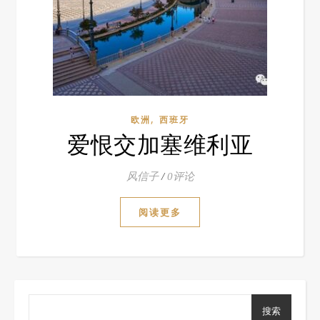
,
欧洲
西班牙
爱恨交加塞维利亚
风信子
/
0评论
阅读更多
搜索