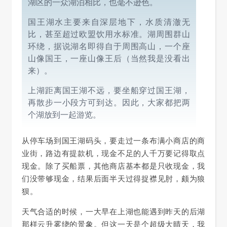
湖区的一众湖泊相比，也毫不逊色。
国王湖水主要来自深层地下，
水质
清澈无
比，甚至超过欧盟饮用水标准。湖周围群山
环绕，据说湖名即得自于周围高山，一个座
山像国王，一座山像王后（当然我是没看出
来）。
上湖距离国王湖不远，要坐船穿过国王湖，
再散步一小段方可到达。因此，大家都把两
个湖放到一起游览。
从停车场到国王湖码头，要走过一条布满小商店的商
业街，路边有提款机，现金不足的人千万要记得取点
现金。除了买船票，其他商店基本都是只收现金，我
们没带够现金，结果后面半天过得捉襟见肘，颇为狼
狈。
天气合适的时候，一大早在上湖也能遇到昨天的后湖
那样云升雾绕的景象。但这一天是个超级大晴天，我