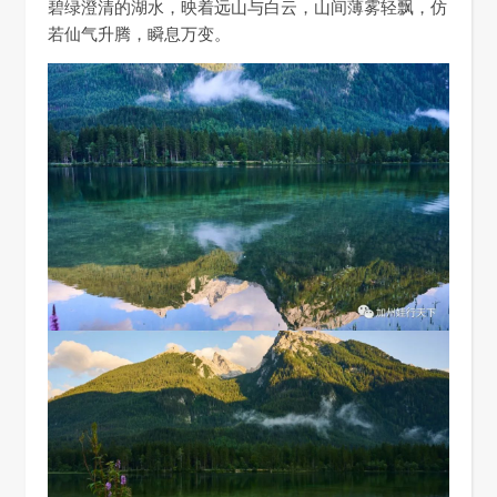
碧绿澄清的湖水，映着远山与白云，山间薄雾轻飘，仿
若仙气升腾，瞬息万变。