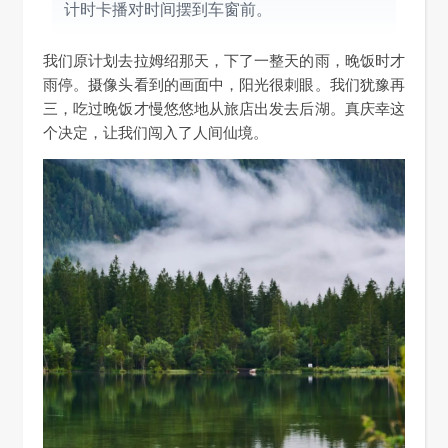
计时卡播对时间摆到车窗前。
我们原计划去拉姆绍那天，下了一整天的雨，晚饭时才
雨停。摄像头看到的画面中，阳光很刺眼。我们犹豫再
三，吃过晚饭才慢悠悠地从旅店出发去后湖。真庆幸这
个决定，让我们闯入了人间仙境。