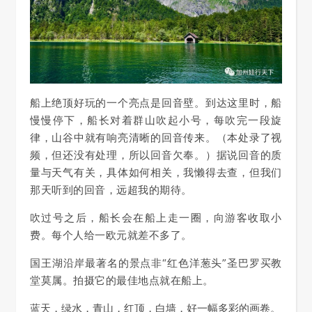
船上绝顶好玩的一个亮点是回音壁。到达这里时，船
慢慢停下，船长对着群山吹起小号，每吹完一段旋
律，山谷中就有响亮清晰的回音传来。（本处录了视
频，但还没有处理，所以回音欠奉。）据说回音的质
量与天气有关，具体如何相关，我懒得去查，但我们
那天听到的回音，远超我的期待。
吹过号之后，船长会在船上走一圈，向游客收取小
费。每个人给一欧元就差不多了。
国王湖沿岸最著名的景点非“红色洋葱头”圣巴罗买教
堂莫属。拍摄它的最佳地点就在船上。
蓝天，绿水，青山，红顶，白墙，好一幅多彩的画卷。