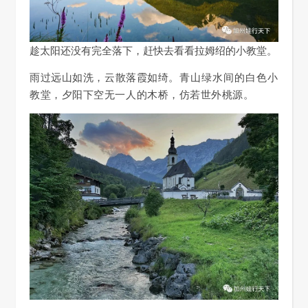
趁太阳还没有完全落下，赶快去看看拉姆绍的小教堂。
雨过远山如洗，云散落霞如绮。
青山绿水间的白色小
教堂，
夕阳下
空无一人的
木桥，
仿若世外桃源。