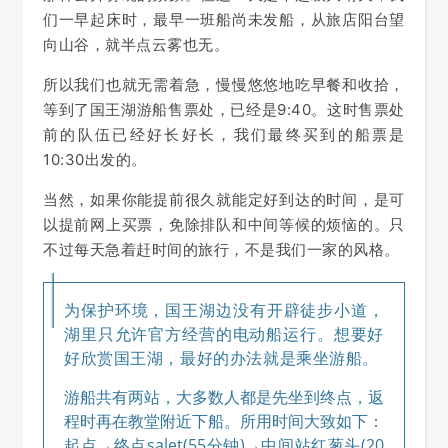
们一早起床时，最早一班船尚未发船，从旅店阳台望
向山谷，就半点云雾也无。
所以我们也就无需着急，慢慢悠悠地吃早餐和收拾，
等到了国王湖游船售票处，已经是9:40。这时售票处
前的队伍已经好长好长，我们最终买到的船票是
10:30出发的。
当然，如果你能提前很久就能定好到达的时间，是可
以提前网上买票，免除排队和中间等候的烦恼的。只
不过每天急着赶时间的旅行，不是我们一家的风格。
为保护环境，国王湖边没有开辟徒步小道，
湖里只允许官方经营的电动船
运行。想要好
好欣赏国王湖，最好的办法就是乘坐游船。
游船共有两站，大多数人都是先坐到终点，返
程时再在教堂附近下船。所用时间大致如下：
起点→终点salet(55分钟)→中间站红葱头(20