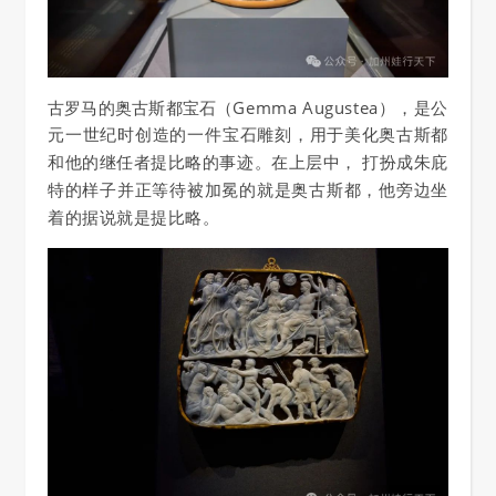
古罗马的奥古斯都宝石（
Gemma Auguste
a），是公
元一世纪时创造的一件宝石雕刻
，用于美化奥古斯都
和他的继任者提比略的事迹。
在上层中， 打扮成朱庇
特的样子并正等待被加冕的就是奥古斯都，他旁边坐
着的据说就是
提比
略
。