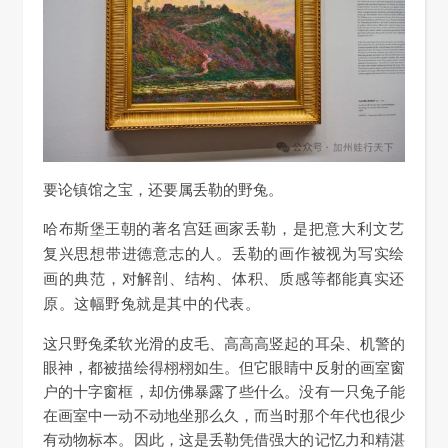
要论镇馆之宝，还要属丢勒的野兔。
哈布斯堡王朝的著名宫廷画家
丢勒，是
把意大利文艺
复兴思想带进德意志的人。
丢勒的画作被视为写实绘
画的典范，
对解剖、结构、体积、质感等都能真实还
原。这幅野兔就是其中的代表。
这只野兔柔软光滑的皮毛、高高高竖起的耳朵、机警的
眼神，都被描绘得栩栩如生。但它眼睛中反射的画室窗
户的十字窗框，却仿佛暴露了些什么。没有一只兔子能
在画室中一动不动地坐那么久，而当时那个年代也很少
有动物标本。因此，这是丢勒凭借强大的记忆力和精湛