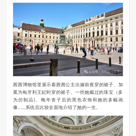
茜茜博物馆
里
展示着茜茜公主
出嫁前夜
穿的裙子、
加
冕为匈牙利王妃时穿的裙子、
一些
她戴过的珠宝
（
多
为仿制
品
)、
晚年丧子后
的黑色衣
饰
和
她的多幅画
像
……
系统且比较全面地介绍了她的一生
。