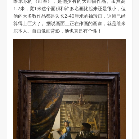
维米尔的《画室》，是他少有的大画幅作品。虽然高
1.2米，宽1米这个面积和许多名画比起来还是很小，但
他的大多数作品都是边长2-40厘米的袖珍画，这幅已经
算得上巨大了。据说画面上正在作画的画家，就是维米
尔本人。自画像画背影，他也真是有个性！