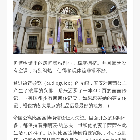
但博物馆里的房间都特别小，极度拥挤。并且因为没
有空调，特别闷热，使得参观体验非常不好。
通过语音导览（audioguide）的介绍，安安对茜茜公主
产生了浓厚的兴趣，后来还买了一本400页的茜茜传
记。（美国很少有茜茜传记卖，如果想买她的英文传
记，维也纳各大景点的礼品店是最好的地方。）
帝国公寓比茜茜博物馆还让人失望。里面开放的房间不
多，都保持着弗朗茨·约瑟夫一世和他的妻子茜茜在此
生活时的样子。房间比茜茜博物馆要宽敞，不那么拥
挤。但每个房间朴素至极的装饰，加上audioguide里因