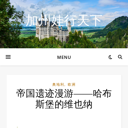
加州娃行天下
MENU
,
奥地利
欧洲
帝国遗迹漫游——哈布
斯堡的维也纳