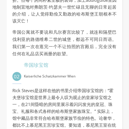
地制宜地对
弗朗茨·约瑟夫一世忙碌且无聊的日常起居
的介绍，让
人觉得勤俭又勤政的哈布斯堡王朝根本不
该灭亡！
帝国公寓就不要说和凡尔赛宫比较了，就连和隔壁巴
伐利亚的路德维希二世的城堡，都远不可同日而语。
我们第一次在逛完一个不让拍照的宫殿后，完全没有
任何在礼品店买画册的欲望。
帝国珍宝馆
02
Kaiserliche Schatzkammer Wien
Rick Steves是这样在他的书里介绍帝国珍宝馆的：“霍
夫堡珍宝馆是世界上最令人叹为观止的皇家珍宝馆之
一，在21间昏暗的房间里展示着闪闪发光的皇冠、珠
宝、礼服和各式各样的哈布斯堡家族珠宝。” 实际上，
馆中藏品非常符合哈布斯堡家族节俭的特色。论奢华，
都比不上慕尼黑王宫珍宝馆。要知道，慕尼黑王室在统