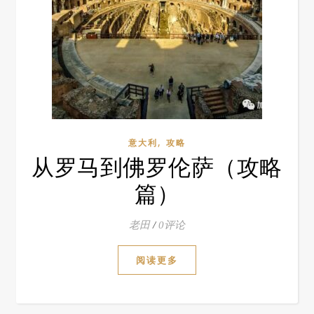
,
意大利
攻略
从罗马到佛罗伦萨（攻略
篇）
老田
/
0评论
阅读更多